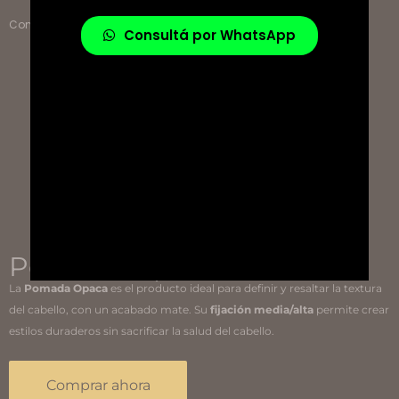
Comprar ahora
Consultá por WhatsApp
Pomada Opaca
La
Pomada Opaca
es el producto ideal para definir y resaltar la textura
del cabello, con un acabado mate. Su
fijación media/alta
permite crear
estilos duraderos sin sacrificar la salud del cabello.
Comprar ahora