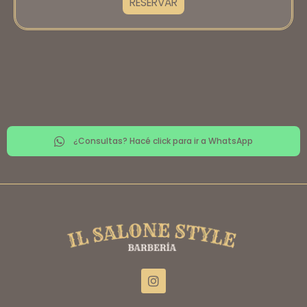
RESERVAR
¿Consultas? Hacé click para ir a WhatsApp
I
n
s