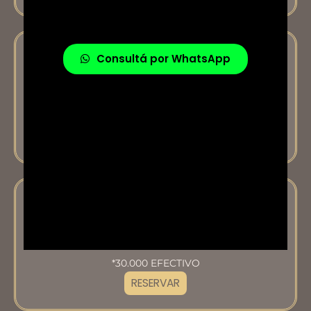
Consultá por WhatsApp
Corte de cabello y Ceja
$27.000
*26.000 EFECTIVO
RESERVAR
Combo Il Salone
$31.000
*30.000 EFECTIVO
RESERVAR